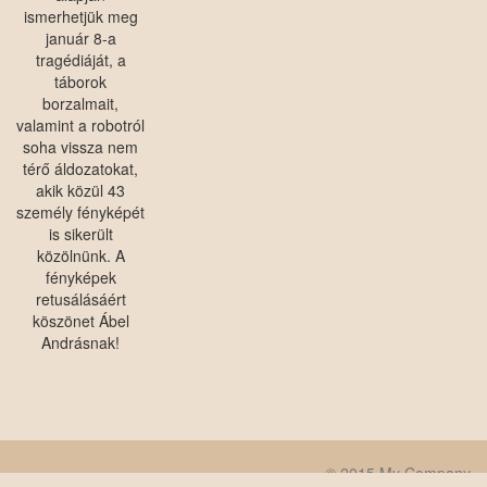
ismerhetjük meg
január 8-a
tragédiáját, a
táborok
borzalmait,
valamint a robotról
soha vissza nem
térő áldozatokat,
akik közül 43
személy fényképét
is sikerült
közölnünk. A
fényképek
retusálásáért
köszönet Ábel
Andrásnak!
© 2015 My Company