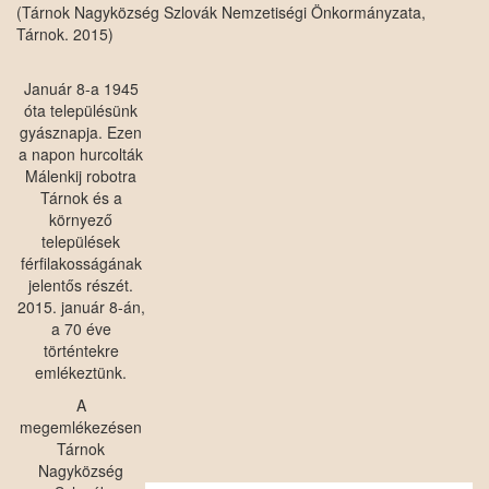
(Tárnok Nagyközség Szlovák Nemzetiségi Önkormányzata,
Tárnok. 2015)
Január 8-a 1945
óta településünk
gyásznapja. Ezen
a napon hurcolták
Málenkij robotra
Tárnok és a
környező
települések
férfilakosságának
jelentős részét.
2015. január 8-án,
a 70 éve
történtekre
emlékeztünk.
A
megemlékezésen
Tárnok
Nagyközség