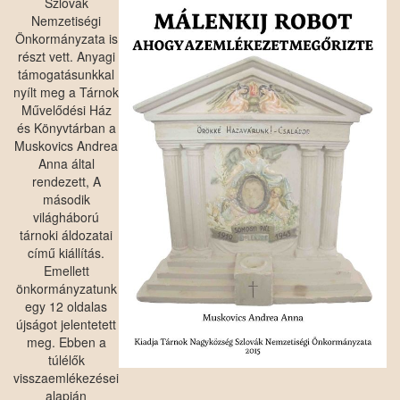
Szlovák
Nemzetiségi
Önkormányzata is
részt vett. Anyagi
támogatásunkkal
nyílt meg a Tárnok
Művelődési Ház
és Könyvtárban a
Muskovics Andrea
Anna által
rendezett, A
második
világháború
tárnoki áldozatai
című kiállítás.
Emellett
önkormányzatunk
egy 12 oldalas
újságot jelentetett
meg. Ebben a
túlélők
visszaemlékezései
alapján