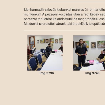
Idei harmadik szlovák klubunkat március 21-én tartottu
munkánkat! A pezsgős koccintás után a régi képek seg
borászat területére kalandoztunk és megpróbáltuk össz
Mindenkit szeretettel várunk, aki érdeklődik településün
Img 3736
Img 3740