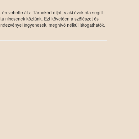
n vehette át a Tárnokért díjat, s aki évek óta segíti
ta nincsenek köztünk. Ezt követően a szőlészet és
rendezvényei ingyenesek, meghívó nélkül látogathatók.