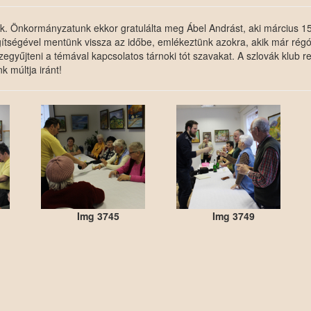
k. Önkormányzatunk ekkor gratulálta meg Ábel Andrást, aki március 15-é
ítségével mentünk vissza az időbe, emlékeztünk azokra, akik már régó
egyűjteni a témával kapcsolatos tárnoki tót szavakat. A szlovák klub 
k múltja iránt!
Img 3745
Img 3749