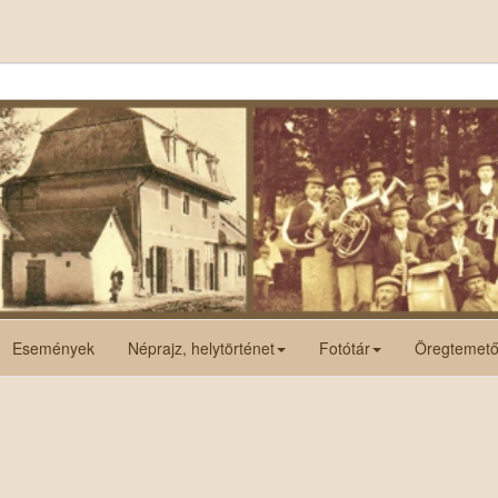
Események
Néprajz, helytörténet
Fotótár
Öregtemet