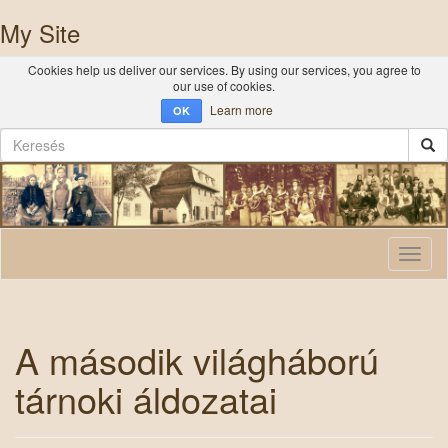
My Site
Cookies help us deliver our services. By using our services, you agree to
our use of cookies.
Learn more
OK
Toggl
naviga
A második világháború
tárnoki áldozatai