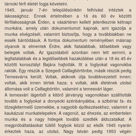
tárnoki férfi életét fogja követelni.
1945. január 7-én településünkön felhívást intéztek a
lakossághoz. Ennek értelmében a 16 és 60 év közötti
férfilakosságnak Érden, a vásártéren kellett jelentkeznie kétnapi
munkára, amely után dokumentumot kapnak, ami igazolja a
munka elvégzését, valamint biztosítja, hogy a továbbiakban ne
essék bántódásuk. A fontos dokumentum reményében másnap
olyanok is elmentek Érdre, akik fiatalabbak, idősebbek vagy
betegek voltak. Az igazolásból azonban nem lett semmi, a
legfiatalabbak és a legidősebbek hazaküldése után a 18 és 45 év
közötti korosztályt Bajára hajtották. Itt a foglyokat vagonokba
rakták. Egy részük a Szegedi Csillagbörtönbe, másik részük pedig
Temesvárra került. Voltak, akiknek útja továbbvezetett innen;
voltak, akik innen tértek haza; s voltak, akik életének utolsó
állomása volt a Csillagbörtön, valamint a temesvári láger.
A temesvári lágerből a kitörő járványig vagonokban szállították
tovább a foglyokat a donyecki szénbányákba, a szibériai fa- és
tőzegkitermelő üzemekbe, a nagyobb építkezésekhez, valamint a
kaukázusi munkatelepekre. A vagonút, az éhezés, az embertelen
munka és a nagy hidegek tovább szedték áldozataikat. A
megpróbáltatásokat túlélő foglyok közül az elsők 1945 nyarán
érkeztek haza, az utolsó, Nagy István pedig 1953 végén