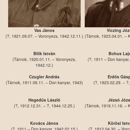
Vas János
Viczing Józ
(?, 1921.09.07. – Voronyezs, 1942.12.11.)
(Tárnok, 1923.04.01. – 
Bilik István
Bohus Laj
(Tárnok, 1920.01.11. – Voronyezs,
(?, 1911 – Don kanyar,
1942.12.)
Czugler András
Erdős Gásp
(Tárnok, 1911.06.11. – Don kanyar, 1943)
(?, 1923.02.29. – ?
Hegedűs László
Jézsó Józs
(?, 1912.12.31. – ?, 1944.12.25.)
(Tárnok, 1919.11.16. – 
Kovács János
Körösi Ist
(?, 1911 – Don kanyar, 1942.02.15.)
(?, 1912.04.30. – Vor