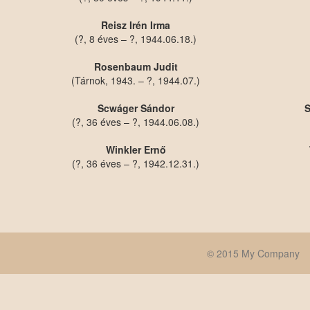
Reisz Irén Irma
(?, 8 éves – ?, 1944.06.18.)
Rosenbaum Judit
(Tárnok, 1943. – ?, 1944.07.)
Scwáger Sándor
S
(?, 36 éves – ?, 1944.06.08.)
Winkler Ernő
(?, 36 éves – ?, 1942.12.31.)
© 2015 My Company