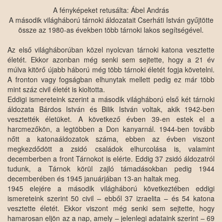
A fényképeket retusálta: Ábel András
A második világháború tárnoki áldozatait Cserháti István gyűjtötte
össze az 1980-as években több tárnoki lakos segítségével.
Az első világháborúban közel nyolcvan tárnoki katona vesztette
életét. Ekkor azonban még senki sem sejtette, hogy a 21 év
múlva kitörő újabb háború még több tárnoki életét fogja követelni.
A fronton vagy fogságban elhunytak mellett pedig ez már több
mint száz civil életét is kioltotta.
Eddigi ismereteink szerint a második világháború első két tárnoki
áldozata Bárdos István és Bilik István voltak, akik 1942-ben
vesztették életüket. A következő évben 39-en estek el a
harcmezőkön, a legtöbben a Don kanyarnál. 1944-ben tovább
nőtt a katonaáldozatok száma, ebben az évben viszont
megkezdődött a zsidó családok elhurcolása is, valamint
decemberben a front Tárnokot is elérte. Eddig 37 zsidó áldozatról
tudunk, a Tárnok körül zajló támadásokban pedig 1944
decemberében és 1945 januárjában 13-an haltak meg.
1945 elejére a második világháború következtében eddigi
ismereteink szerint 50 civil – ebből 37 izraelita – és 54 katona
vesztette életét. Ekkor viszont még senki sem sejtette, hogy
hamarosan eljön az a nap, amely – jelenlegi adataink szerint – 69