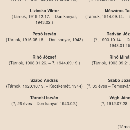
Lizicska Viktor
Mészáros T
(Tárnok, 1919.12.17. – Don kanyar,
(Tárnok, 1914.09.14. – 
1943.02.)
Petró István
Radván Józ
(Tárnok, 1916.05.18. – Don kanyar, 1943)
(?, 1900.10.14. – D
1943.01.15
Rihó József
Rihó Mihá
(Tárnok, 1908.01.26. – ?, 1944.09.19.)
(Tárnok, 1903.09.21.
Szabó András
Szabó Józs
(Tárnok, 1920.10.19. – Kecskemét, 1944)
(?, 35 éves – Temesvár
Tárnoki István
Végh Ján
(?, 26 éves – Don kanyar, 1943.02.)
(?, 1912.07.28. 
(Tárno