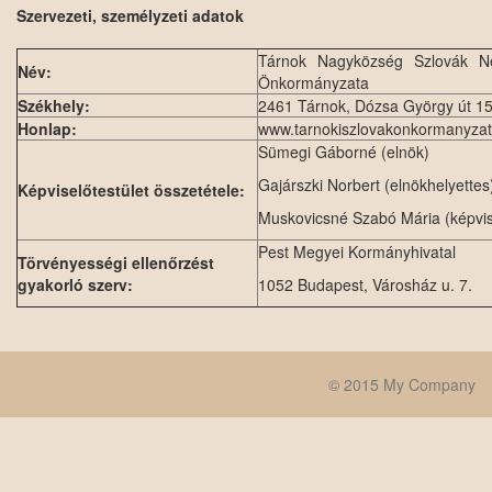
Szervezeti, személyzeti adatok
Tárnok Nagyközség Szlovák Ne
Név:
Önkormányzata
Székhely:
2461 Tárnok, Dózsa György út 15
Honlap:
www.tarnokiszlovakonkormanyzat
Sümegi Gáborné (elnök)
Gajárszki Norbert (elnökhelyettes
Képviselőtestület összetétele:
Muskovicsné Szabó Mária (képvis
Pest Megyei Kormányhivatal
Törvényességi ellenőrzést
gyakorló szerv:
1052 Budapest, Városház u. 7.
© 2015 My Company