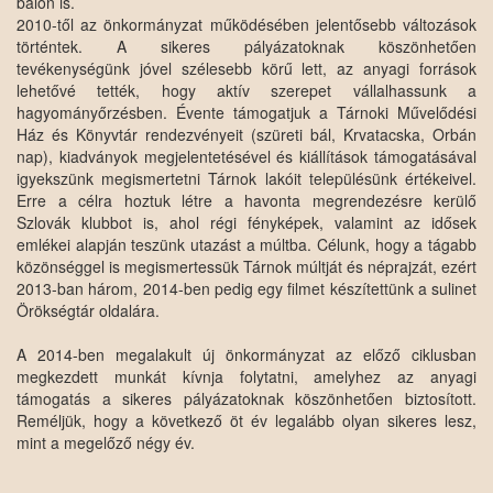
bálon is.
2010-től az önkormányzat működésében jelentősebb változások
történtek. A sikeres pályázatoknak köszönhetően
tevékenységünk jóvel szélesebb körű lett, az anyagi források
lehetővé tették, hogy aktív szerepet vállalhassunk a
hagyományőrzésben. Évente támogatjuk a Tárnoki Művelődési
Ház és Könyvtár rendezvényeit (szüreti bál, Krvatacska, Orbán
nap), kiadványok megjelentetésével és kiállítások támogatásával
igyekszünk megismertetni Tárnok lakóit településünk értékeivel.
Erre a célra hoztuk létre a havonta megrendezésre kerülő
Szlovák klubbot is, ahol régi fényképek, valamint az idősek
emlékei alapján teszünk utazást a múltba. Célunk, hogy a tágabb
közönséggel is megismertessük Tárnok múltját és néprajzát, ezért
2013-ban három, 2014-ben pedig egy filmet készítettünk a sulinet
Örökségtár oldalára.
A 2014-ben megalakult új önkormányzat az előző ciklusban
megkezdett munkát kívnja folytatni, amelyhez az anyagi
támogatás a sikeres pályázatoknak köszönhetően biztosított.
Reméljük, hogy a következő öt év legalább olyan sikeres lesz,
mint a megelőző négy év.