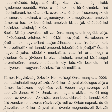
modernizálódó, felgyorsuló világunkban viszont még inkább
figyelembe veendők. Ehhez a múlthoz mind történelmünk, mind
népi kultúránk hozzátartozik: azoknak a történelmi eseményeknek
az ismerete, azoknak a hagyományoknak a megőrzése, amelyek
tárnokivá tesznek bennünket, amelyek biztosítják kötődésünket
őseinkhez, lakóhelyünkhöz.
Babits Mihály szavaiban ott van önkormányzatunk legfőbb célja,
működésének értelme: Múlt nélkül nincs jövő… És valóban. A
jövőt ahhoz, hogy szilárd talajon állhasson, valamire építeni kell.
Mire építhetjük mi, tárnoki emberek településünk jövőjét? Őseink
hagyományaira, elődeink munkájára, valamint arra, hogy a
jelenben és a jövőben is olyat alkotunk, amellyel közösséget
teremthetünk, amelyre utódaink oly büszkék lesznek, mint
amilyenek mi vagyunk őseinkre, Tárnok múltjára.
Tárnok Nagyközség Szlovák Nemzetiségi Önkormányzata 2006-
ban alakulhatott meg először. Az önkormányzat elsődleges célja a
tárnoki fúvószene megőrzése volt. Ebben nagy szerepe volt
Lepnyák János Elnök Úrnak, aki maga is aktívan zenélt még
ebben az években. Az elsősorban budafokiakból és tárnokiakból
álló zenekar rendszeres résztvevője volt az Orbán napnak, de ők
játszottak az önkormányzat által évente megrendezett Szlovák