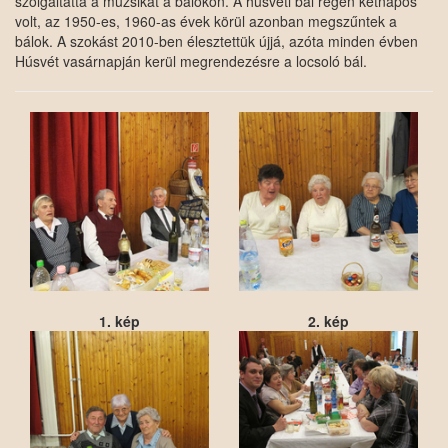
szolgáltatta a muzsikát a bálokon. A húsvéti bál régen kétnapos
volt, az 1950-es, 1960-as évek körül azonban megszűntek a
bálok. A szokást 2010-ben élesztettük újjá, azóta minden évben
Húsvét vasárnapján kerül megrendezésre a locsoló bál.
1. kép
2. kép