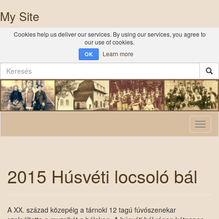
My Site
Cookies help us deliver our services. By using our services, you agree to
our use of cookies.
Learn more
OK
Toggl
naviga
2015 Húsvéti locsoló bál
A XX. század közepéig a tárnoki 12 tagú fúvószenekar