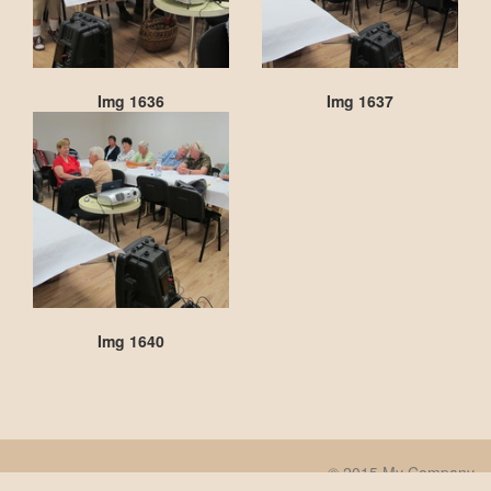
Img 1636
Img 1637
Img 1640
© 2015 My Company