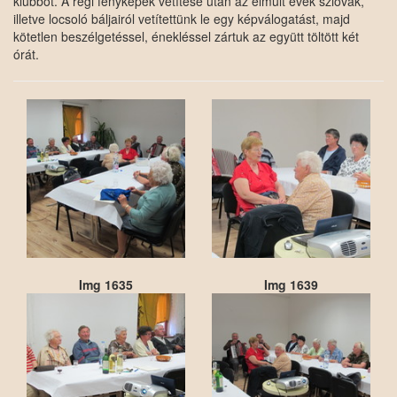
klubbot. A régi fényképek vetítése után az elmúlt évek szlovák,
illetve locsoló báljairól vetítettünk le egy képválogatást, majd
kötetlen beszélgetéssel, énekléssel zártuk az együtt töltött két
órát.
Img 1635
Img 1639