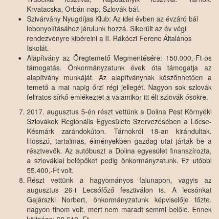
Krvatacska, Orbán-nap, Szlovák bál.
Szivárvány Nyugdíjas Klub: Az idei évben az évzáró bál
lebonyolításához járulunk hozzá. Sikerült az év végi
rendezvényre kibérelni a II. Rákóczi Ferenc Általános
Iskolát.
Alapítvány az Öregtemető Megmentésére: 150.000,-Ft-os
támogatás. Önkormányzatunk évek óta támogatja az
alapítvány munkáját. Az alapítványnak köszönhetően a
temető a mai napig őrzi régi jellegét. Nagyon sok szlovák
feliratos sírkő emlékeztet a valamikor itt élt szlovák ősökre.
2017. augusztus 5-én részt vettünk a Dolina Pest Környéki
Szlovákok Regionális Egyesülete Szervezésében a Lőcse-
Késmárk zarándokúton. Tárnokról 18-an kirándultak.
Hosszú, tartalmas, élményekben gazdag utat jártak be a
résztvevők. Az autóbuszt a Dolina egyesület finanszírozta,
a szlovákiai belépőket pedig önkormányzatunk. Ez utóbbi
55.400,-Ft volt.
Részt vettünk a hagyományos falunapon, vagyis az
augusztus 26-i Lecsófőző fesztiválon is. A lecsónkat
Gajárszki Norbert, önkormányzatunk képviselője főzte.
nagyon finom volt, mert nem maradt semmi belőle. Ennek
költsége: 20.610,-Ft.