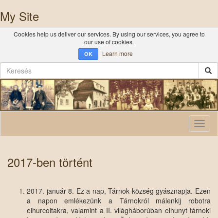
My Site
Cookies help us deliver our services. By using our services, you agree to
our use of cookies.
Learn more
OK
Toggl
naviga
2017-ben történt
2017. január 8. Ez a nap, Tárnok község gyásznapja. Ezen
a napon emlékezünk a Tárnokról málenkij robotra
elhurcoltakra, valamint a II. világháborúban elhunyt tárnoki