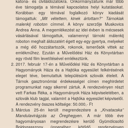
katona- és civiláldozatokra. Önkormányzatunk már több
éve támogatja a témával kapcsolatos helyi kutatásokat.
Korábban egy témával foglalkozó könyv kiadását
támogattuk:
„Mit vétettem, kinek ártottam?” Tárnokiak
malenkij roboton
címmel. A könyv szerzője Muskovics
Andrea Anna. A megemlékezést az idei évben is mécsesek
vásárlásával támogattuk, valamennyi tárnoki málenkij
roboton meghalt áldozatért égett egy-egy gyertya, melyeket
a még élő hozzátartozók, rokonok, ismerősök vittek az
emlékműhez. Ezután a Művelődési Ház és Könyvtárban
egy rövid film levetítésével emlékeztünk.
2017. február 17-én a Művelődési Ház és Könyvtárban a
Hagyományok Háza és a Hajtóka egyesület felkérésének
eleget téve, bemutattuk településünk szlovák ételeit. A
Tárnok gasztronómiai érdekességei címen meghirdetet
programunkat nagy sikerrel zártuk. A rendezvényen részt
vett Farkas Réka, a Hagyományok Háza képviseletében, a
szlovák klub tagjai, valamint a Hajtóka egyesület képviselői.
A rendezvény összes költsége: 50.000,- Ft
Március 25-én került megrendezésre a
„Krvatacska”
Mandulavirágzás az Öreghegyen
. A már több éve
hagyományosan megrendezésre kerülő Gyümölcsoltó
Boldogasszony ünnepéhez kötődő rendezvényen