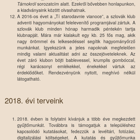
Tárnokról
sorozatcím alatt. Ezekről bővebben honlapunkon,
a kiadványaink között olvashatnak.
A 2016-os évet a „Tí starodavnie vianoce”, a szlovák klub
adventi hagyományokat felelevenítő programjával zártuk. A
szlovák klub minden hónap harmadik péntekén tartja
klubnapját. Mára már kialakult egy kb. 25 fős mag, akik
nagy örömmel és lelkesedéssel segítik hagyományőrző
munkánkat. Igyekszünk a jeles napoknak megfelelően
mindig valami aktualitást adni az összejöveteleknek. Az
évet záró klubon böjti bablevessel, krumplis gombóccal,
régi karácsonyi emlékekkel, énekekkel vártuk az
érdeklődőket. Rendezvényünk nyitott, meghívó nélkül
látogatható.
2018. évi terveink
2018. évben is folytatni kívánjuk a több éve megkezdett
gyűjtőmunkát. Továbbra is támogatjuk a településhez
kapcsolódó kutatásokat, fedezzük a levéltári, fotózási,
digitalizálási költségeket. A kutatás és gyűjtőmunka