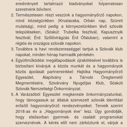
eredményeit tartalmazó kiadványokat folyamatosan
szeretnénk bővíteni.
Természetesen részt veszünk a hagyományőrző napokon,
mind községünkben (Krvatacska, Orbán nap, Szüreti
mulatság), mind pedig a környezetünkben lévő szlovák
településeken, (Sóskút: Trubelka fesztivál, Kapusztnyik
fesztivál; Érd: Szőlővirágzás Érd Ófaluban), valamint a
régiós és országos szlovák napokon.
Továbbra is havi rendszerességgel tartjuk a Szlovák klub
napokat, minden hónap harmadik péntekén.
Együttműködési megállapodások újrakötésével továbbra is
biztosítani kívánjuk a közös munkát és a hagyományok
közös ápolását partnereinkkel: Hajtóka Hagyományőrző
Egyesület, Alapítvány a Tárnoki Öregtemető
Megmentésére, Szivárvány Nyugdíjas Klub, Sóskúti
Szlovák Nemzetiségi Önkormányzat.
A Varázsöböl Egyesület megkereste önkormányzatunkat,
hogy támogassuk az általuk szervezett szlovák identitást
erősítő hagyományőrző rendezvényeiket. Terveik szerint
2018-as év a „Hagyományok éve” lesz. Úgy gondolják,
hogy elsősorban gyermek- és családi programokat
szerveznének. A kérés elől nem zárkóztunk el, várjuk a