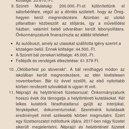
Szüreti Mulatság: 200.000,-Ft-ot különítettünk el
sátorbérlésre, végül az a döntés született, hogy az Öreg-
hegyen kerül megrendezésre. Azonban az utolsó
pillanatban közbeszólt az időjárás, így a művelődési
házban, valamint belső udvarában került lebonyolításra.
Önkormányzatunk finanszírozta az alábbi tételeket:
Az autóbuszt, amely az utasokat szállította igény szerint a
községen belül. Ennek költsége: 44.500,-Ft.
A Szüreti bál zenekari költsége: 45.000,-Ft.
Fellépők és vendégek étkeztetése: 61.579-Ft.
„Októberfest po slovenski”. A bál rendhagyó módon az
iskolában került megrendezésre, az idén kivételesen
novemberben. Bár tíz évvel ezelőtt, az első nyitottabb
körben rendezett szlovákbál is ugyan itt volt.
Néprajzi és helytörténeti füzetsorozat: Önkormányzatunk
hosszú évek óta támogatja a helytörténeti kutatásokat. Két
lelkes kutatónk fáradhatatlanul gyűjti az interjúkat,
fényképeket, dokumentumokat. Szeretnénk kutatásaik
eredményeit minél szélesebb körben megmutatni. Ezért
egy füzetsorozatot indítottunk útjára. 2017-ben négy füzetet
sikerült megjelentetni,
Néprajzi és helytörténeti füzetek