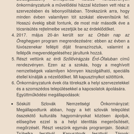
önkormányzatunk a művelődési házzal közösen vett rész a
szervezésben és lebonyolításban. Törekszünk arra, hogy
minden évben valamilyen tót szokást elevenítsünk fel.
Hosszú évekig sibát fontunk, de most már második éve a
tócsnisütés rejtelmeibe vezetjük be az érdeklődőket.
2017. május 20-án került sor az
Orbán nap az
Öreghegyen
program megrendezésére: ebben az évben a
fúvószenekar fellépti díját finanszíroztuk, valamint a
fellépők megvendégeléséhez járultunk hozzá.
Részt vettünk az érdi
Szőlővirágzás Érd-Ófaluban
című
rendezvényen. Ezen az a szokás, hogy a meghívott
nemzetiségek valamilyen könnyen kiszolgálható, speciális
étellel kínálják a nézelődőket. Mi kapusztnyikot sütöttünk.
Önkormányzatunk évek óta törekszik a helyi szervezetekkel
és a szomszédos településekkel a kapcsolatok ápolására.
Együttműködési megállapodások:
Sóskúti Szlovák Nemzetiségi Önkormányzat:
Megállapodtunk abban, hogy a két szlovák települést
összekötő kulturális hagyományokat közösen ápoljuk,
elősegítve ezzel is a helyi identitás megerősítését,
megőrzését. Részt veszünk egymás programjain. Sóskút:
Trúbelka fesztivál, Kapusztnyik fesztivál. Tárnok: