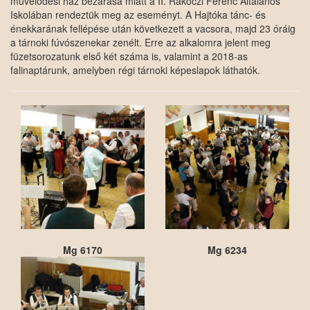
művelődési ház bezárása miatt a II. Rákóczi Ferenc Általános
Iskolában rendeztük meg az eseményt. A Hajtóka tánc- és
énekkarának fellépése után következett a vacsora, majd 23 óráig
a tárnoki fúvószenekar zenélt. Erre az alkalomra jelent meg
füzetsorozatunk első két száma is, valamint a 2018-as
falinaptárunk, amelyben régi tárnoki képeslapok láthatók.
Mg 6170
Mg 6234