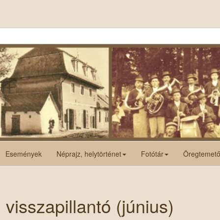
Események
Néprajz, helytörténet
Fotótár
Öregtemet
 visszapillantó (június)