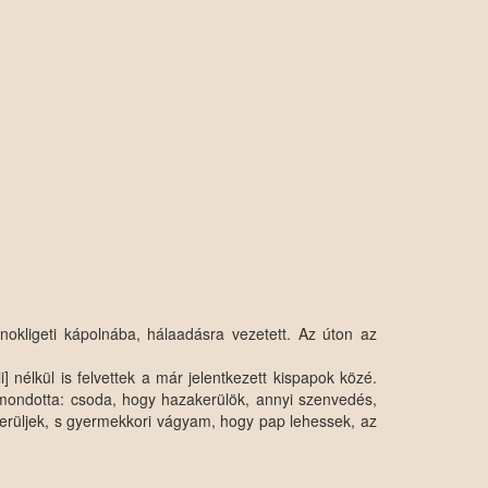
okligeti kápolnába, hálaadásra vezetett. Az úton az
 nélkül is felvettek a már jelentkezett kispapok közé.
 mondotta: csoda, hogy hazakerülök, annyi szenvedés,
erüljek, s gyermekkori vágyam, hogy pap lehessek, az