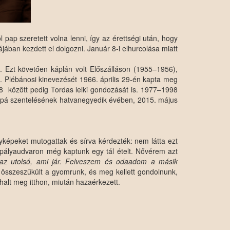
p szeretett volna lenni, így az érettségi után, hogy
ban kezdett el dolgozni. Január 8-i elhurcolása miatt
 Ezt követően káplán volt Előszálláson (1955–1956),
. Plébánosi kinevezését 1966. április 29-én kapta meg
98 között pedig Tordas lelki gondozását is. 1977–1998
appá szentelésének hatvanegyedik évében, 2015. május
képeket mutogattak és sírva kérdezték: nem látta ezt
A pályaudvaron még kaptunk egy tál ételt. Nővérem azt
az utolsó, ami jár. Felveszem és odaadom a másik
ől összeszűkült a gyomrunk, és meg kellett gondolnunk,
y halt meg itthon, miután hazaérkezett.