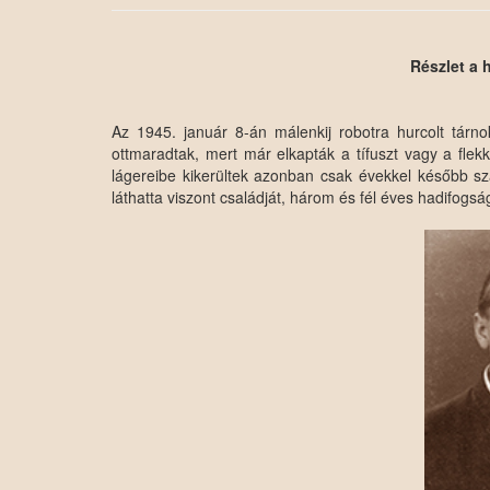
Részlet a 
Az 1945. január 8-án málenkij robotra hurcolt tárno
ottmaradtak, mert már elkapták a tífuszt vagy a flek
lágereibe kikerültek azonban csak évekkel később sz
láthatta viszont családját, három és fél éves hadifogsá