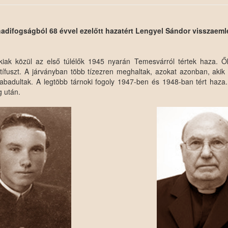
hadifogságból 68 évvel ezelőtt hazatért Lengyel Sándor visszaem
kiak közül az első túlélők 1945 nyarán Temesvárról tértek haza. Ők
ktífuszt. A járványban több tízezren meghaltak, azokat azonban, aki
abadultak. A legtöbb tárnoki fogoly 1947-ben és 1948-ban tért haza.
g után.