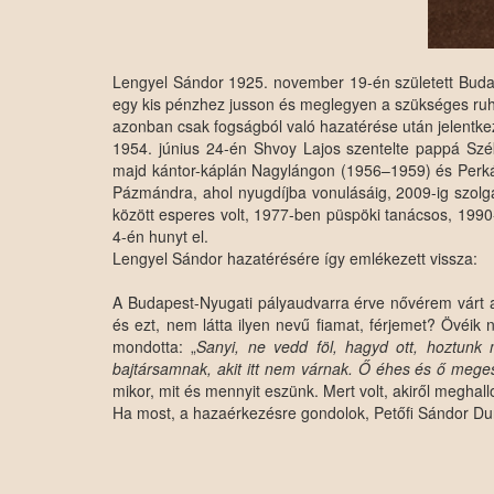
Lengyel Sándor 1925. november 19-én született Budap
egy kis pénzhez jusson és meglegyen a szükséges ruha
azonban csak fogságból való hazatérése után jelentke
1954. június 24-én Shvoy Lajos szentelte pappá Szé
majd kántor-káplán Nagylángon (1956–1959) és Perkátá
Pázmándra, ahol nyugdíjba vonulásáig, 2009-ig szolgá
között esperes volt, 1977-ben püspöki tanácsos, 199
4-én hunyt el.
Lengyel Sándor hazatérésére így emlékezett vissza:
A Budapest-Nyugati pályaudvarra érve nővérem várt a
és ezt, nem látta ilyen nevű fiamat, férjemet? Övéik
mondotta: „
Sanyi, ne vedd föl, hagyd ott, hoztunk
bajtársamnak, akit itt nem várnak. Ő éhes és ő meges
mikor, mit és mennyit eszünk. Mert volt, akiről meghallot
Ha most, a hazaérkezésre gondolok, Petőfi Sándor Dun