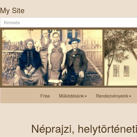
My Site
Friss
Működésünk
Rendezvényeink
Néprajzi, helytörténeti