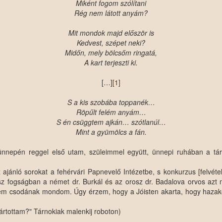
Miként fogom szólítani
Rég nem látott anyám?
Mit mondok majd először is
Kedvest, szépet neki?
Midőn, mely bölcsőm ringatá,
A kart terjeszti ki.
[…]
[1]
S a kis szobába toppanék…
Röpűlt felém anyám…
S én csüggtem ajkán… szótlanúl…
Mint a gyümölcs a fán.
ünnepén reggel első utam, szüleimmel együtt, ünnepi ruhában a tárn
jánló sorokat a fehérvári Papnevelő Intézetbe, s konkurzus [felvételi]
sz fogságban a német dr. Burkál és az orosz dr. Badalova orvos azt
Én nem csodának mondom. Úgy érzem, hogy a Jóisten akarta, hogy hazak
ártottam?" Tárnokiak malenkij roboton)