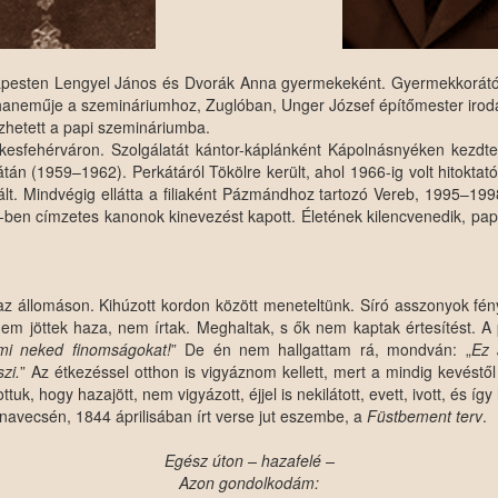
esten Lengyel János és Dvorák Anna gyermekeként. Gyermekkorától pa
neműje a szemináriumhoz, Zuglóban, Unger József építőmester irodájá
zhetett a papi szemináriumba.
kesfehérváron. Szolgálatát kántor-káplánként Kápolnásnyéken kezdte.
n (1959–1962). Perkátáról Tökölre került, ahol 1966-ig volt hitoktató
lt. Mindvégig ellátta a filiaként Pázmándhoz tartozó Vereb, 1995–19
0-ben címzetes kanonok kinevezést kapott. Életének kilencvenedik, p
z állomáson. Kihúzott kordon között meneteltünk. Síró asszonyok fény
 nem jöttek haza, nem írtak. Meghaltak, s ők nem kaptak értesítést. 
 mi neked finomságokat!
” De én nem hallgattam rá, mondván: „
Ez 
zi.
” Az étkezéssel otthon is vigyáznom kellett, mert a mindig kevést
tuk, hogy hazajött, nem vigyázott, éjjel is nekilátott, evett, ivott, és íg
avecsén, 1844 áprilisában írt verse jut eszembe, a
Füstbement terv
.
Egész úton – hazafelé –
Azon gondolkodám: