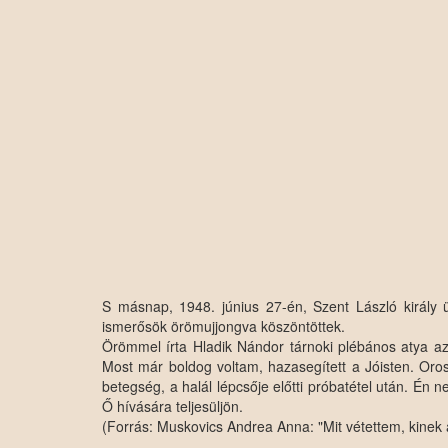
S másnap, 1948. június 27-én, Szent László király 
ismerősök örömujjongva köszöntöttek.
Örömmel írta Hladik Nándor tárnoki plébános atya az a
Most már boldog voltam, hazasegített a Jóisten. Oro
betegség, a halál lépcsője előtti próbatétel után. 
Ő hívására teljesüljön.
(Forrás: Muskovics Andrea Anna: "Mit vétettem, kinek 