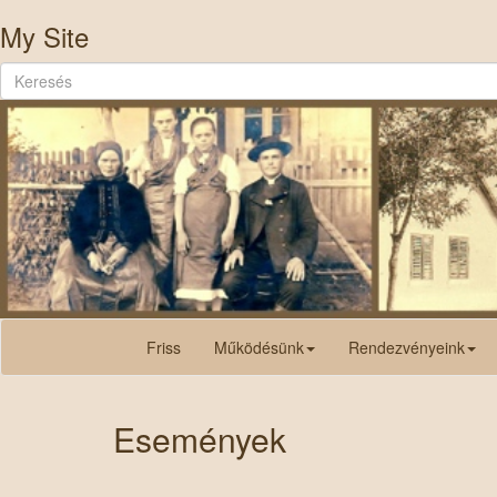
My Site
Friss
Működésünk
Rendezvényeink
Események