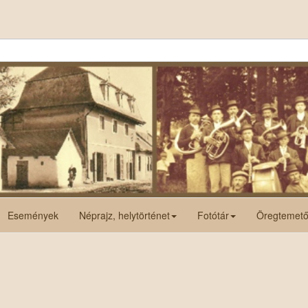
Események
Néprajz, helytörténet
Fotótár
Öregtemet