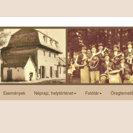
Események
Néprajz, helytörténet
Fotótár
Öregtemet