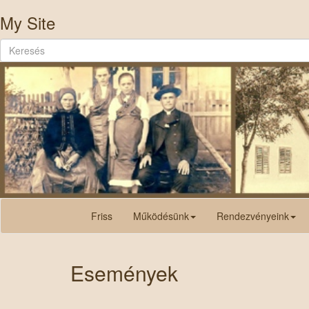
My Site
Friss
Működésünk
Rendezvényeink
Események