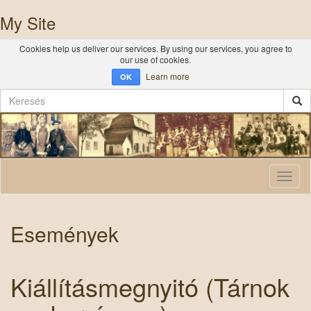
My Site
Cookies help us deliver our services. By using our services, you agree to
our use of cookies.
Learn more
OK
Toggl
naviga
Események
Kiállításmegnyitó (Tárnok