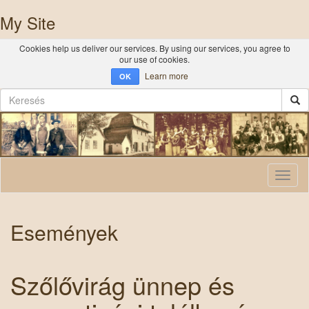
My Site
Cookies help us deliver our services. By using our services, you agree to
our use of cookies.
Learn more
OK
Toggl
naviga
Események
Szőlővirág ünnep és