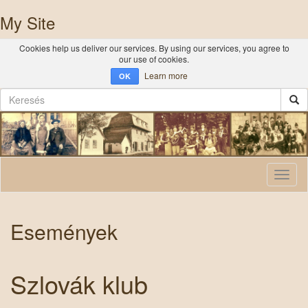
My Site
Cookies help us deliver our services. By using our services, you agree to
our use of cookies.
Learn more
OK
Toggl
naviga
Események
Szlovák klub